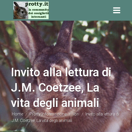
Invito alla lettura di
J.M. Coetzee, La
vita degli animali
Home
Protty Informazione
libri
Invito alla lettura di
/
/
/
J.M. Coetzee, La vita degli animali