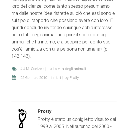
loro deficienze, come tanto spesso presumiamo,
ma dalle nostre idee ristrette su ciò che essi sono e
sul tipo di rapporto che possiano avere con loro. E
quindi concludo invitando chiunque abbia interesse
per i diritti degli animali ad aprire il suo cuore agli
animali che ha intorno, e a scoprire per conto suo
cos’è l’amicizia con una persona non umana» (p.
142-143).
J.M. Coetzee
La vita degli animali
25 Gennaio 2010
in
libri
by
Protty
Protty
Protty è stato un coniglietto vissuto dal
1999 al 2005. Nell'autunno del 2000 -