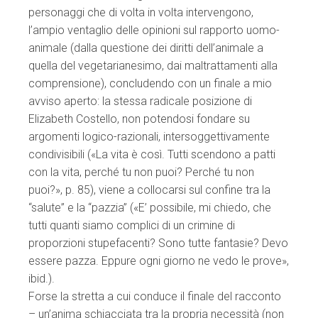
personaggi che di volta in volta intervengono,
l’ampio ventaglio delle opinioni sul rapporto uomo-
animale (dalla questione dei diritti dell’animale a
quella del vegetarianesimo, dai maltrattamenti alla
comprensione), concludendo con un finale a mio
avviso aperto: la stessa radicale posizione di
Elizabeth Costello, non potendosi fondare su
argomenti logico-razionali, intersoggettivamente
condivisibili («La vita è così. Tutti scendono a patti
con la vita, perché tu non puoi? Perché tu non
puoi?», p. 85), viene a collocarsi sul confine tra la
“salute” e la “pazzia” («E’ possibile, mi chiedo, che
tutti quanti siamo complici di un crimine di
proporzioni stupefacenti? Sono tutte fantasie? Devo
essere pazza. Eppure ogni giorno ne vedo le prove»,
ibid.).
Forse la stretta a cui conduce il finale del racconto
– un’anima schiacciata tra la propria necessità (non