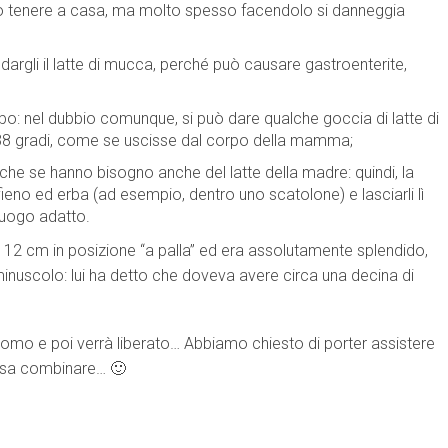
può tenere a casa, ma molto spesso facendolo si danneggia
dargli il latte di mucca, perché può causare gastroenterite,
o: nel dubbio comunque, si può dare qualche goccia di latte di
 a 38 gradi, come se uscisse dal corpo della mamma;
nche se hanno bisogno anche del latte della madre: quindi, la
fieno ed erba (ad esempio, dentro uno scatolone) e lasciarli lì
 luogo adatto.
o 12 cm in posizione “a palla” ed era assolutamente splendido,
inuscolo: lui ha detto che doveva avere circa una decina di
nomo e poi verrà liberato… Abbiamo chiesto di porter assistere
ossa combinare… 🙂