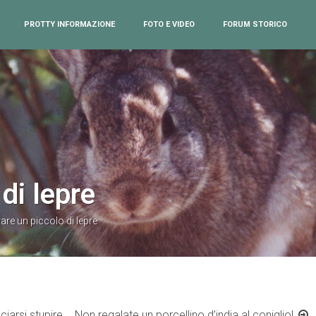
PROTTY INFORMAZIONE
FOTO E VIDEO
FORUM STORICO
di lepre
are un piccolo di lepre
sciarsi stupire
Non regalate un porcellino d’india al coniglio!