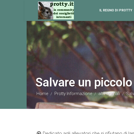
IL REGNO DI PROTTY
Salvare un piccolo 
Home
Protty Informazione
altri animali
Salv
/
/
/
Dedicato agli allevatori che si rifiutano di la