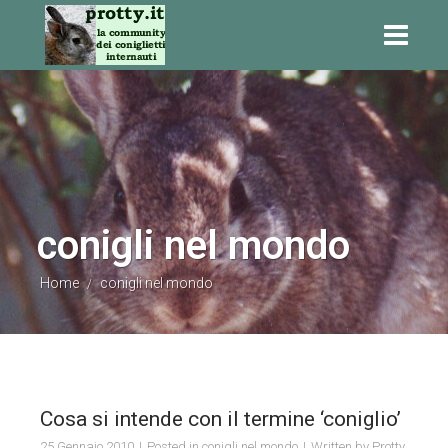
conigli nel mondo
Home
conigli nel mondo
/
Cosa si intende con il termine ‘coniglio’
25 Gennaio 2010
Posted in
conigli nel mondo
Written by
Protty