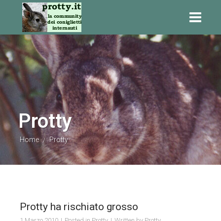
Protty
Home
Protty
/
Protty ha rischiato grosso
1 Marzo 2010
Posted in
Protty
Written by
Protty