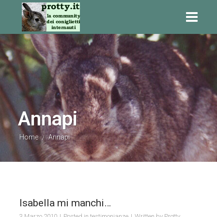
Annapi
Home
Annapi
/
Isabella mi manchi…
3 Marzo 2010
Posted in
testimonianze
Written by
Protty