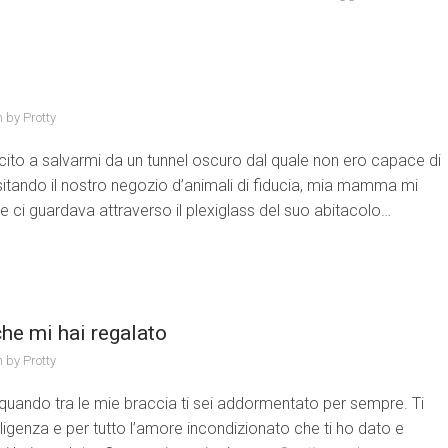
n by
Protty
scito a salvarmi da un tunnel oscuro dal quale non ero capace di
visitando il nostro negozio d’animali di fiducia, mia mamma mi
he ci guardava attraverso il plexiglass del suo abitacolo…
che mi hai regalato
n by
Protty
, quando tra le mie braccia ti sei addormentato per sempre. Ti
elligenza e per tutto l’amore incondizionato che ti ho dato e