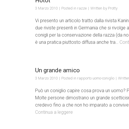
Hotot
3 Marzo 2010
Posted in
razze
Written by
Protty
Vi presento un articolo tratto dalla rivista Kan
due riviste presenti in Germania che si rivolge a
conigli per la conservazione della razza (da n
è una pratica piuttosto diffusa anche tra…
Cont
Un grande amico
3 Marzo 2010
Posted in
rapporto uomo-coniglio
Writte
Può un coniglio capire cosa prova un uomo? Può
Molte persone dimostrano un grande scetticis
credevo fino a che non ho imparato a convivere
Continua a leggere