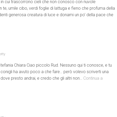
 in cui trascorrono cieli che non conosco con nuvole
e, umile cibo, verdi foglie di lattuga e fieno che profuma della
denti generosa creatura di luce e donami un po’ della pace che
otty
tefania Chiara Ciao piccolo Rud. Nessuno qui ti conosce, e tu
i conigli ha avuto poco a che fare… però volevo scriverti una
dove presto andrai, e credo che gli altri non…
Continua a