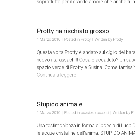
soprattutto per il grande amore che anche tu 
Protty ha rischiato grosso
1 Marzo 2010
Posted in
Protty
Written by
Protty
Questa volta Protty è andato sul ciglio del bar
nuovo i tarassachi!!! Cosa è accaduto? Un sab
spazio verde di Protty e Susina. Come tantissim
Continua a leggere
Stupido animale
1 Marzo 2010
Posted in
poesie e racconti
Written by
Pr
Una testimonianza in forma di poesia di Luca D
le acque cristalline dell’anima. STUPIDO ANIMA