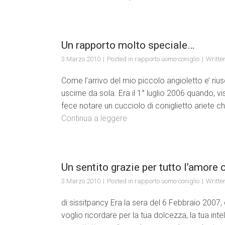
Un rapporto molto speciale…
3 Marzo 2010
Posted in
rapporto uomo-coniglio
Writte
Come l’arrivo del mio piccolo angioletto e’ riu
uscirne da sola. Era il 1° luglio 2006 quando, 
fece notare un cucciolo di coniglietto ariete c
Continua a leggere
Un sentito grazie per tutto l’amore 
3 Marzo 2010
Posted in
rapporto uomo-coniglio
Writte
di sissitpancy Era la sera del 6 Febbraio 2007
voglio ricordare per la tua dolcezza, la tua int