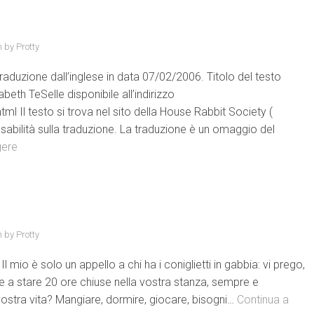
n by
Protty
Traduzione dall’inglese in data 07/02/2006. Titolo del testo
abeth TeSelle disponibile all’indirizzo
tml Il testo si trova nel sito della House Rabbit Society (
sabilità sulla traduzione. La traduzione è un omaggio del
gere
n by
Protty
l mio è solo un appello a chi ha i coniglietti in gabbia: vi prego,
tte a stare 20 ore chiuse nella vostra stanza, sempre e
vostra vita? Mangiare, dormire, giocare, bisogni…
Continua a