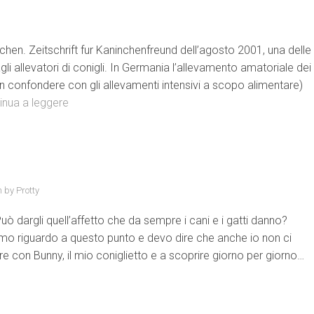
inchen. Zeitschrift fur Kaninchenfreund dell’agosto 2001, una delle
gli allevatori di conigli. In Germania l’allevamento amatoriale dei
on confondere con gli allevamenti intensivi a scopo alimentare)
inua a leggere
n by
Protty
 dargli quell’affetto che da sempre i cani e i gatti danno?
mo riguardo a questo punto e devo dire che anche io non ci
 con Bunny, il mio coniglietto e a scoprire giorno per giorno…