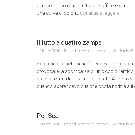
gambe. L’eco rende tutto più soffice e sgranat
Una curva di colori…
Continua a leggere
Il lutto a quattro zampe
1 Marzo 2010
Posted in
poesie e racconti
Written by
Pr
Solo qualche settimana fa leggevo per caso un
provocare la scomparsa di un piccolo “amico 
esperienza: un lutto a tutti gli effetti! Appre
quando apprendevo qualche brutta notizia sui 
Per Sean
1 Marzo 2010
Posted in
poesie e racconti
Written by
Pr