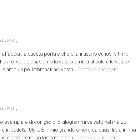
n by
Protty
o affacciati a questa porta e che ci annusano curiosi e timidi!
hiavi di voi pelosi, siamo la vostra ombra al sole e le vostre
 siamo un po’ imbranati nei vostri…
Continua a leggere
n by
Protty
oso esemplare di coniglio di 5 kilogrammi salvato nel marzo
nire in padella. Uly … È il mio grande amore da quasi tre anni ma
 due dicembre mi ha lasciata e con…
Continua a leggere