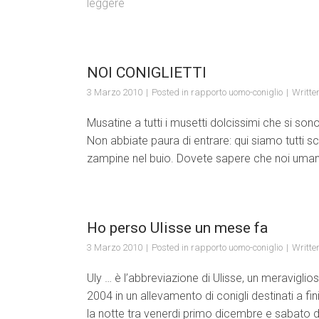
leggere
NOI CONIGLIETTI
3 Marzo 2010
Posted in
rapporto uomo-coniglio
Writte
Musatine a tutti i musetti dolcissimi che si son
Non abbiate paura di entrare: qui siamo tutti sc
zampine nel buio. Dovete sapere che noi umani
Ho perso Ulisse un mese fa
3 Marzo 2010
Posted in
rapporto uomo-coniglio
Writte
Uly … è l’abbreviazione di Ulisse, un meravigli
2004 in un allevamento di conigli destinati a fi
la notte tra venerdi primo dicembre e sabato