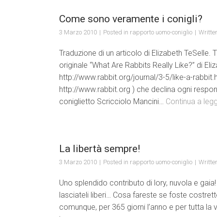
Come sono veramente i conigli?
3 Marzo 2010
Posted in
rapporto uomo-coniglio
Writte
Traduzione di un articolo di Elizabeth TeSelle. 
originale “What Are Rabbits Really Like?” di Eliz
http://www.rabbit.org/journal/3-5/like-a-rabbit.h
http://www.rabbit.org ) che declina ogni respon
coniglietto Scricciolo Mancini…
Continua a leg
La libertà sempre!
3 Marzo 2010
Posted in
rapporto uomo-coniglio
Writte
Uno splendido contributo di lory, nuvola e gaia! I
lasciateli liberi… Cosa fareste se foste costre
comunque, per 365 giorni l’anno e per tutta la 