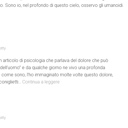
o. Sono io, nel profondo di questo cielo, osservo gli umanoidi.
otty
 articolo di psicologia che parlava del dolore che può
dell’uomo” e da qualche giorno ne vivo una profonda
nsiva come sono, l’ho immaginato molte volte questo dolore,
coniglietti…
Continua a leggere
otty