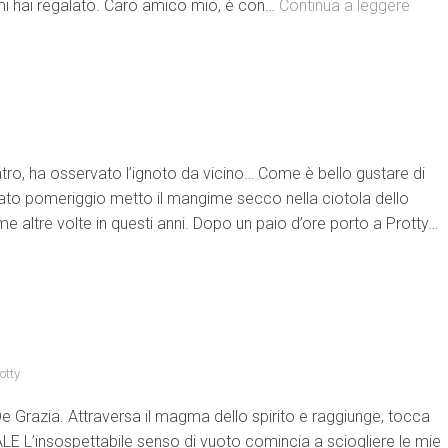
mi hai regalato. Caro amico mio, è con…
Continua a leggere
atro, ha osservato l’ignoto da vicino… Come è bello gustare di
ato pomeriggio metto il mangime secco nella ciotola dello
e altre volte in questi anni. Dopo un paio d’ore porto a Protty…
otty
e Grazia. Attraversa il magma dello spirito e raggiunge, tocca
LE L’insospettabile senso di vuoto comincia a sciogliere le mie