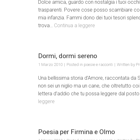
Dolce amica, guardo con nostalgia i tuoi occhi
trasparenti. Povere cose posso scambiare con t
mia infanzia. Fammi dono dei tuoi tesori splen
trova…
Continua a leggere
Dormi, dormi sereno
1 Marzo 2010
Posted in
poesie e racconti
Written by
Pr
Una bellissima storia d’Amore, raccontata da S
non sei un niglio ma un cane, che oltretutto co
lettera d’addio che tu possa leggere dal posto 
leggere
Poesia per Firmina e Olmo