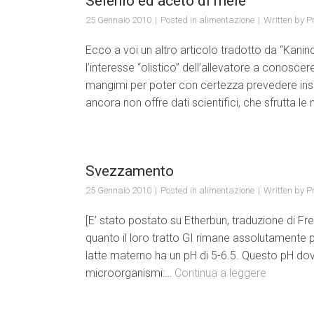
Selenio ed aceto di mele
25 Gennaio 2010
Posted in
alimentazione
Written by
Pr
Ecco a voi un altro articolo tradotto da “Kani
l’interesse “olistico” dell’allevatore a conoscer
mangimi per poter con certezza prevedere insuf
ancora non offre dati scientifici, che sfrutta l
Svezzamento
25 Gennaio 2010
Posted in
alimentazione
Written by
Pr
[E’ stato postato su Etherbun, traduzione di Fre
quanto il loro tratto GI rimane assolutamente priv
latte materno ha un pH di 5-6.5. Questo pH dov
microorganismi:…
Continua a leggere