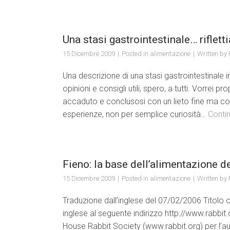
Una stasi gastrointestinale… riflett
15 Dicembre 2009
Posted in
alimentazione
Written by
Una descrizione di una stasi gastrointestinale 
opinioni e consigli utili, spero, a tutti. Vorre
accaduto e conclusosi con un lieto fine ma con 
esperienze, non per semplice curiosità…
Conti
Fieno: la base dell’alimentazione de
15 Dicembre 2009
Posted in
alimentazione
Written by
Traduzione dall’inglese del 07/02/2006 Titolo or
inglese al seguente indirizzo http://www.rabbit
House Rabbit Society (www.rabbit.org) per l’a