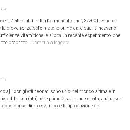
otty
nchen. Zeitschrift für den Kaninchenfreund”, 8/2001. Emerge
e la provenienza delle materie prime dalle quali si ricavano i
ficienze vitaminiche, e si cita un recente esperimento, che
e note proprietà…
Continua a leggere
otty
ccia] I coniglietti neonati sono unici nel mondo animale in
o di batteri (utili) nelle prime 3 settimane di vita, anche se il
rebbe consentire lo sviluppo e la riproduzione dei