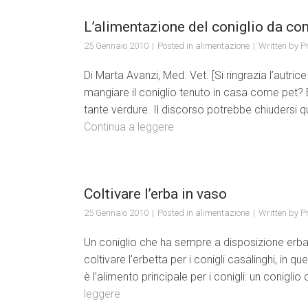
L’alimentazione del coniglio da c
25 Gennaio 2010
Posted in
alimentazione
Written by
Pr
Di Marta Avanzi, Med. Vet. [Si ringrazia l’autri
mangiare il coniglio tenuto in casa come pet? 
tante verdure. Il discorso potrebbe chiudersi q
Continua a leggere
Coltivare l’erba in vaso
25 Gennaio 2010
Posted in
alimentazione
Written by
Pr
Un coniglio che ha sempre a disposizione erba 
coltivare l’erbetta per i conigli casalinghi, in q
è l’alimento principale per i conigli: un conigli
leggere