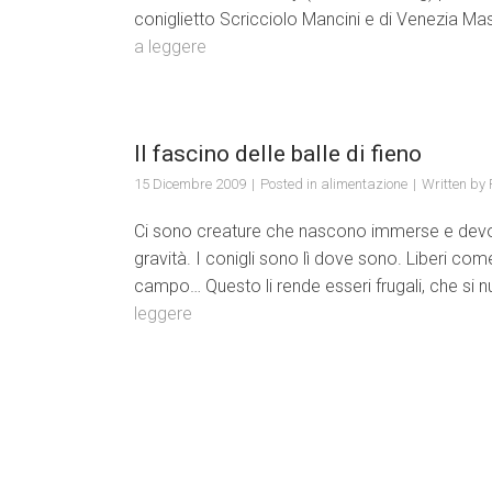
coniglietto Scricciolo Mancini e di Venezia Ma
a leggere
Il fascino delle balle di fieno
15 Dicembre 2009
Posted in
alimentazione
Written by
Ci sono creature che nascono immerse e devon
gravità. I conigli sono lì dove sono. Liberi come
campo… Questo li rende esseri frugali, che si 
leggere