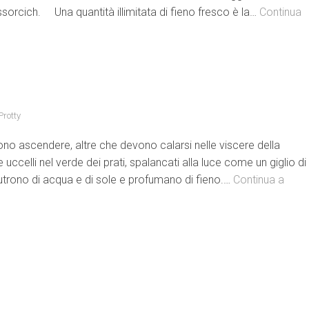
ssorcich. Una quantità illimitata di fieno fresco è la…
Continua
Protty
o ascendere, altre che devono calarsi nelle viscere della
 uccelli nel verde dei prati, spalancati alla luce come un giglio di
nutrono di acqua e di sole e profumano di fieno.…
Continua a