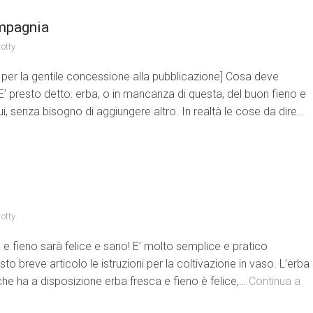
ompagnia
otty
ce per la gentile concessione alla pubblicazione] Cosa deve
E’ presto detto: erba, o in mancanza di questa, del buon fieno e
ui, senza bisogno di aggiungere altro. In realtà le cose da dire…
otty
e fieno sarà felice e sano! E’ molto semplice e pratico
uesto breve articolo le istruzioni per la coltivazione in vaso. L’erba
o che ha a disposizione erba fresca e fieno è felice,…
Continua a