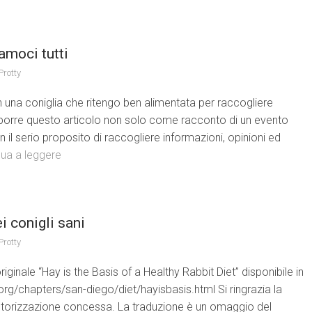
iamoci tutti
Protty
in una coniglia che ritengo ben alimentata per raccogliere
i proporre questo articolo non solo come racconto di un evento
il serio proposito di raccogliere informazioni, opinioni ed
nua a leggere
i conigli sani
Protty
iginale “Hay is the Basis of a Healthy Rabbit Diet” disponibile in
.org/chapters/san-diego/diet/hayisbasis.html Si ringrazia la
utorizzazione concessa. La traduzione è un omaggio del